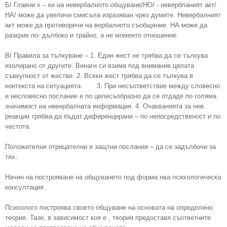
Б/ Главни х – ки на невербалното общуване/НО/ - невербланият акт/
НА/ може да увеличи смисъла изразяван чрез думите. Невербалният
акт може да противоречи на вербалното съобщение. НА може да
разкрие по- дълбоко и трайно, а не моменто отношение.
В/ Правила за тълкуване – 1. Един жест не трябва да се тълкува
изолирано от другите. Винаги си взима под внимание цялата
съвкупност от жестве. 2. Всеки жест трябва да се тълкува в
контекста на ситуацията. 3. При несъответствие между словесно
и несловесно послание е по целесъобразно да се отдаде по голяма
значимост на невербалната информация. 4. Очакванията за нев.
реакции трябва да бъдат диференцирани – по непосредственост и по
честота.
Положителни отрицателни и защтни послания – да се задълбочи за
тях.
Начин на построяване на общуването под форма нва психологическа
консултация .
Психолого построява своето общуване на основата на определено
теория. Тази, в зависимост коя е , теория предоставя съответните