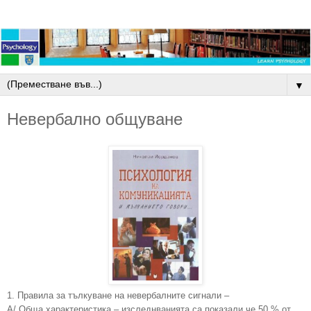
▼
Невербално общуване
1. Правила за тълкуване на невербалните сигнали –
А/ Обща характеристика – изследнванията са показали че 50 % от