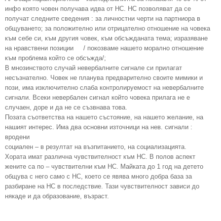
инфо която човен получава идва от НС. НС позволяват да се
получат следните сведения : за личностни черти на партниора в
общуването; за положително или отрицателно отношение на човека
към себе си, към другия човек, към обсъжданата тема; изразяване
на нравствени позиции / покозваме нашето морално отношение
към проблема който се обсъжда/;
В мнозинството случай невербалните сигнале си прилагат
несъзнателно. Човек не планува предварително своите мимики и
пози, има изключително слаба контролируемост на невербалните
сигнали. Всеки невербален сигнал който човека прилага не е
случаен, доре и да не се съзвнава това.
Позата съответства на нашето състояние, на нашето желание, на
нашият интерес. Има два основни източници на нев. сигнали :
вродени
социален – в резултат на възпитанието, на социализацията.
Хората имат различна чувствителност към НС. В полов аспект
жените са по – чувствителни към НС. Майката до 1 год на детето
общува с него само с НС, което се явява много добра база за
разбиране на НС в последствие. Тази чувствителност зависи до
някаде и да образование, възраст.