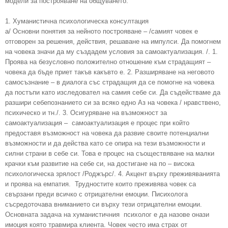
модели за построяване на общуването.
1. Хуманистична психологическа консултация
а/ Основни понятия за нейното построяване – /самият човек е
отговорен за решения, действия, решаване на импулси. Да помогнем
на човека значи да му създадем условия за самоактуализация. /. 1.
Проява на безусловно положително отношение към страдащият –
човека да бъде приет такъв какъвто е. 2. Разширяване на неговото
самосъзнание – в диалога със страдащия да се помогне на човека
да постъпи като изследовател на самия себе си. Да съдействаме да
разшири себепознанието си за всяко едно Аз на човека / нравствено,
психическо и тн./. 3. Осигуряване на възможност за
самоактуализация – самоактуализация е процес при който
предоставя възможност на човека да развие своите потенциални
възможности и да действа като се опира на тези възможности и
силни страни в себе си. Това е процес на съоществяване на малки
крачки към развитие на себе си, на достигане на по – висока
психологическа зрялост /Роджърс/. 4. Акцент върху преживяванията
и проява на емпатия. Трудностите които преживява човек са
свързани преди всичко с отрицателни емоции. Писихолога
съсредоточава вниманието си върху тези отрицателни емоции.
Основната задача на хуманистичния психолог е да назове онази
имоция която травмира клиента. Човек често има страх от