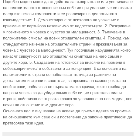
Подобен модел може да съдейства за възвръштане или увеличаване
на положителното отношение към себе ис при условие че се отчитат
следните негови компоненти и се реализират в диалогичната
взаимодествие: 1. Демонстриране от психолога на уважение и
приемане от партнйора независимо от недостатъците. 2. Разкриване
у позитивното у човека с чувство за малаценност. 3. Тълкуване в
положителен смисъл на всеки отрицателен симптом. 4. Преход към
стандартното начение на отрицателните страни и преживявания за
човека с чувство за малоценност. Тук посочваме нарушенията които
нанасят сйвкупностт ато отрицателни симптоми на него самия и
другите хора. 5. Създаване на готовност за внасяне на промени в
себевъзприятието/ в собствената аз концепция/. Въз основанта на
положителните страни се набелязват пътища за развитие на
допълнителни страни в своето аз; за промяна на самооценката на
свой страни; набелязва се първата малка крачка, която трябва да
направи човека за да убиди самия себе си ,че притежава силни
страни; набелязва се първата крачка за усвояване на нов модел, нов
начин на отношение към другите хора.
Основната цел е внушаване на човека да приеме идеята за промяна
на отношението към себе си и постепенно да започне практически да
претворява тази идея.