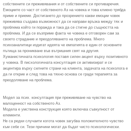
собствените си преживявания и от собствените си противаречия.
Емоциите со част от собственото Аз на човека и това клиено трябда
приме и приеме. Достигането до прозрението какви емоции човек
преживява създава възможност да се направи връзка между тях и
проблема който ги поражда и така да се стигне до същността на
проблема. И да се възприме факта че човека е отговорен сам за
своето страдание и преодоляването на проблема. Много
психоаналитици издигат идеята че емпатията е един от основните
пътища за проникване във вътришния свят на другия.
Хуманистичната психология поставя силен акцент върху позитивното
у човека. В писхологичната консултация се активизират и се
акцентира върху силните страни на клиента, задачата на психолога е
да ги открие и след това на тяхно основа се гради терапията за
преодоляване на проблема.
Модел за псих. консултация при преживяване на чувство на
малоценност на собственото Аз.
Модела е умствена конструкция която включва съвкупност от
елементи.
Не са редки случаити когота човек загубва положителното чувство
към себе си. Тези причини могат да бъдат чисто психологически.