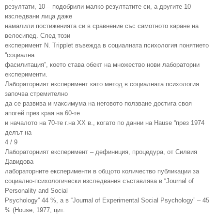
резултати, 10 – подобрили малко резултатите си, а другите 10
изследвани лица даже
намалили постиженията си в сравнение със самотното каране на
велосипед. След този
експеримент N. Tripplet въвежда в социалната психология понятието
“социална
фасилитация”, което става обект на множество нови лабораторни
експерименти.
Лабораторният експеримент като метод в социалната психология
започва стремително
да се развива и максимума на неговото ползване достига своя
апогей през края на 60-те
и началото на 70-те г.на XX в., когато по данни на Hause “през 1974
делът на
4 / 9
Лабораторният експеримент – дефиниция, процедура, от Силвия
Давидова
лабораторните експерименти в общото количество публикации за
социално-психологически изследвания съставлява в “Journal of
Personality and Social
Psychology” 44 %, a в “Journal of Experimental Social Psychology” – 45
% (House, 1977, цит.