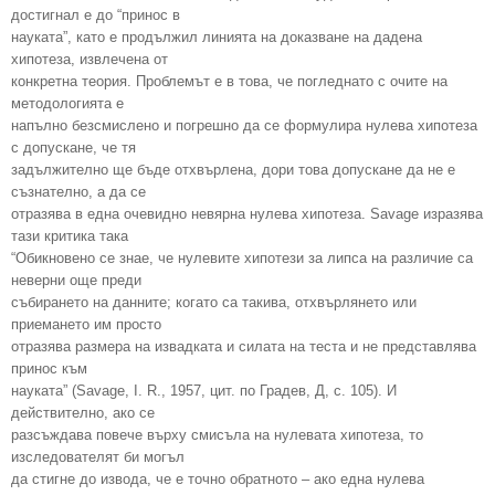
достигнал е до “принос в
науката”, като е продължил линията на доказване на дадена
хипотеза, извлечена от
конкретна теория. Проблемът е в това, че погледнато с очите на
методологията е
напълно безсмислено и погрешно да се формулира нулева хипотеза
с допускане, че тя
задължително ще бъде отхвърлена, дори това допускане да не е
съзнателно, а да се
отразява в една очевидно невярна нулева хипотеза. Savage изразява
тази критика така
“Обикновено се знае, че нулевите хипотези за липса на различие са
неверни още преди
събирането на данните; когато са такива, отхвърлянето или
приемането им просто
отразява размера на извадката и силата на теста и не представлява
принос към
науката” (Savage, I. R., 1957, цит. по Градев, Д, с. 105). И
действително, ако се
разсъждава повече върху смисъла на нулевата хипотеза, то
изследователят би могъл
да стигне до извода, че е точно обратното – ако една нулева