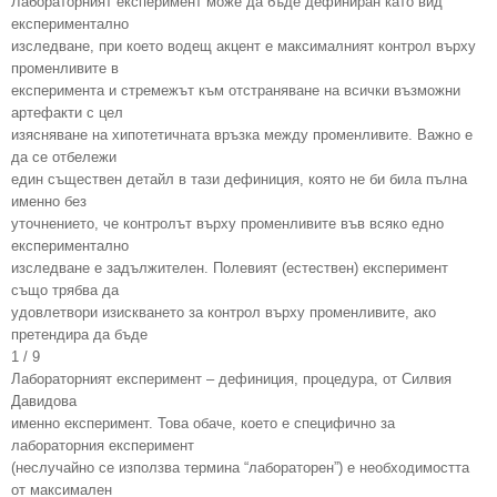
Лабораторният експеримент може да бъде дефиниран като вид
експериментално
изследване, при което водещ акцент е максималният контрол върху
променливите в
експеримента и стремежът към отстраняване на всички възможни
артефакти с цел
изясняване на хипотетичната връзка между променливите. Важно е
да се отбележи
един съществен детайл в тази дефиниция, която не би била пълна
именно без
уточнението, че контролът върху променливите във всяко едно
експериментално
изследване е задължителен. Полевият (естествен) експеримент
също трябва да
удовлетвори изискването за контрол върху променливите, ако
претендира да бъде
1 / 9
Лабораторният експеримент – дефиниция, процедура, от Силвия
Давидова
именно експеримент. Това обаче, което е специфично за
лабораторния експеримент
(неслучайно се използва термина “лабораторен”) е необходимостта
от максимален