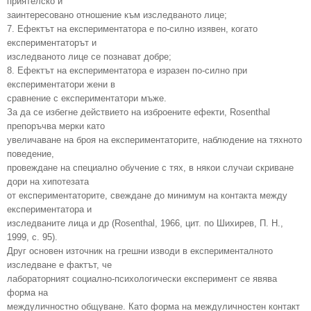
приятелско и
заинтересовано отношение към изследваното лице;
7. Ефектът на експериментатора е по-силно изявен, когато
експериментаторът и
изследваното лице се познават добре;
8. Ефектът на експериментатора е изразен по-силно при
експериментатори жени в
сравнение с експериментатори мъже.
За да се избегне действието на изброените ефекти, Rosenthal
препоръчва мерки като
увеличаване на броя на експериментаторите, наблюдение на тяхното
поведение,
провеждане на специално обучение с тях, в някои случаи скриване
дори на хипотезата
от експериментаторите, свеждане до минимум на контакта между
експериментатора и
изследваните лица и др (Rosenthal, 1966, цит. по Шихирев, П. Н.,
1999, с. 95).
Друг основен източник на грешни изводи в експерименталното
изследване е фактът, че
лабораторният социално-психологически експеримент се явява
форма на
междуличностно общуване. Като форма на междуличностен контакт