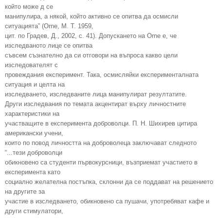
който може д се
манипулира, а някой, който активно се опитва да осмисли
ситуацията” (Orne, M. T. 1959,
цит. по Градев, Д., 2002, с. 41). Допускането на Orne е, че
изследваното лице се опитва
съвсем съзнателно да си отговори на въпроса какво цели
изследователят с
провеждания експеримент. Така, осмисляйки експерименталната
ситуация и целта на
изследването, изследваните лица манипулират резултатите.
Други изследвания по темата акцентират върху личностните
характеристики на
участващите в експеримента доброволци. П. Н. Шихирев цитира
американски учени,
които по повод личността на доброволеца заключават следното
“...тези доброволци
обикновено са студенти първокурсници, възприемат участието в
експеримента като
социално желателна постъпка, склонни да се поддават на решението
на другите за
участие в изследването, обикновено са пушачи, употребяват кафе и
други стимулатори,