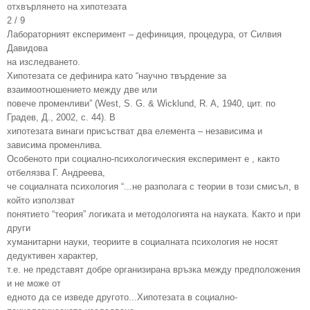
отхвърлянето на хипотезата
2 / 9
Лабораторният експеримент – дефиниция, процедура, от Силвия
Давидова
на изследването.
Хипотезата се дефинира като “научно твърдение за
взаимоотношението между две или
повече променливи” (West, S. G. & Wicklund, R. A, 1940, цит. по
Градев, Д., 2002, с. 44). В
хипотезата винаги присъстват два елемента – независима и
зависима променлива.
Особеното при социално-психологическия експеримент е , както
отбелязва Г. Андреева,
че социалната психология “...не разполага с теории в този смисъл, в
който използват
понятието “теория” логиката и методологията на науката. Както и при
други
хуманитарни науки, теориите в социалната психология не носят
дедуктивен характер,
т.е. не представят добре организирана връзка между предположения
и не може от
едното да се изведе другото...Хипотезата в социално-