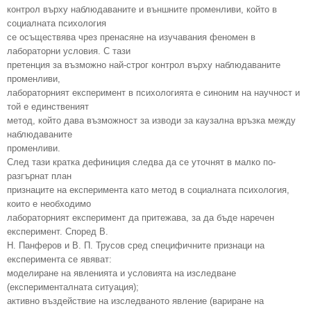
контрол върху наблюдаваните и външните променливи, който в
социалната психология
се осъществява чрез пренасяне на изучавания феномен в
лабораторни условия. С тази
претенция за възможно най-строг контрол върху наблюдаваните
променливи,
лабораторният експеримент в психологията е синоним на научност и
той е единственият
метод, който дава възможност за изводи за каузална връзка между
наблюдаваните
променливи.
След тази кратка дефиниция следва да се уточнят в малко по-
разгърнат план
признаците на експеримента като метод в социалната психология,
които е необходимо
лабораторният експеримент да притежава, за да бъде наречен
експеримент. Според В.
Н. Панферов и В. П. Трусов сред специфичните признаци на
експеримента се явяват:
моделиране на явленията и условията на изследване
(експерименталната ситуация);
активно въздействие на изследваното явление (вариране на