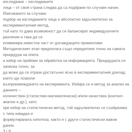
изследване – изследваните
лица – от своя страна следва да са подбрани по случаен начин.
Изискването за случаен
подбор на изследваните лица е абсолютно задължително за
експерименталния метод,
тъй като то дава възможност да се балансират индивидуалните
различия и така да се
елиминира известна част от досаждащите променливи.
Методическият етап предполага също определяне точно на самата
процедура на опита
и избор на прийоми за обработка на информацията. Процедурата се
записва точно, за
да може да се отрази достатъчно ясно в експерименталния доклад,
което ще позволи
възпроизвеждането на експеримента. Избира се и метод за анализ на
данните –
количествен (статистико-математически) и/или качествен (контент-
анализ и др.), като
при избор на статистически метод, той задължително се съобразява
с типа извадка и
формулираната хипотеза, както и с други статистически важни
данни.
3 / 9