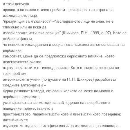
и тази допуска
проявата на важен етичен проблем - неискреност от страна на
изследваното лице,
“презумпция за лъжливост” –“изследваното лице не знае, не е
способно или не иска да
изрази своята истинска реакция” (Шихирев, П.Н., 1999, с. 97). Като се
добави и фактът,
че повечето изследвания в социалната психология, се основават на
вербалния
самоотчет, може да се предположи сериозното влияние, което
неискреността оказва
върху резултатите от изследванията. Като възможни решения на
този проблем
американските учени (по думите на П. Н. Шихирев) разработват
следните алтернативи –
бурно развиват методи, свързани колкото се може по-малко с
вербален самоотчет;
усъвършенстват се методи за наблюдение на невербалното
поведение, преместването в
пространството, паралингвистичното и лингвистичното поведение;
интензивно се
изучават методи за психофизиологично изследване на социално-