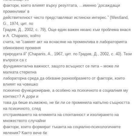
фактори, които влияят върху резултата, ...именно ‘досаждащи
променливи’ в
действителност често представляват истински интерес.” (Westland,
G., 1974, цит. по
Градев, Д., 2002, с. 79), Още един важен нюанс към проблема внася
и A. Chapanis, който
счита, че “самият акт на вснасяне на променлива в лабораторията
обикновено променя
природата й” (Chapanis, A., 1967, цит. по Градев, Д., 2002, с. 40). Тези
въпроси са с
фундаментална важност, защото всъщност се пита – може ли
малката стерилна
лабораторна среда да обхване разнообразието от фактори, които
влияят на човешко
психично функциониране, а особено на психичното в социалния му
контекст? А дори и
това да беше възможно, не би ли се променила напълно същността
на психичното, след
отстраняването на елемента на спонтанност и изолирането на
множеството случайни
фактори, които формират тъканта на социално-психологичните
явления? Както вече бе