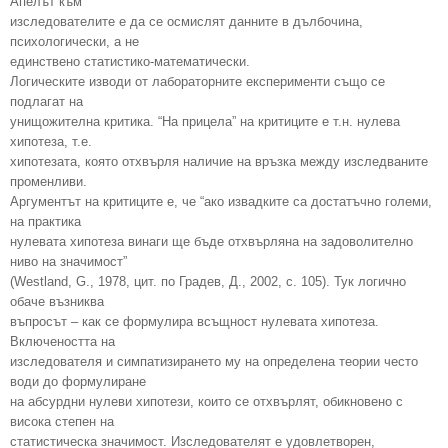
Апелът към
изследователите е да се осмислят данните в дълбочина,
психологически, а не
единствено статистико-математически.
Логическите изводи от лабораторните експерименти също се
подлагат на
унищожителна критика. “На прицела” на критиците е т.н. нулева
хипотеза, т.е.
хипотезата, която отхвърля наличие на връзка между изследваните
променливи.
Аргументът на критиците е, че “ако извадките са достатъчно големи,
на практика
нулевата хипотеза винаги ще бъде отхвърляна на задоволително
ниво на значимост”
(Westland, G., 1978, цит. по Градев, Д., 2002, с. 105). Тук логично
обаче възниква
въпросът – как се формулира всъщност нулевата хипотеза.
Включеността на
изследователя и симпатизирането му на определена теории често
води до формулиране
на абсурдни нулеви хипотези, които се отхвърлят, обикновено с
висока степен на
статистическа значимост. Изследователят е удовлетворен,