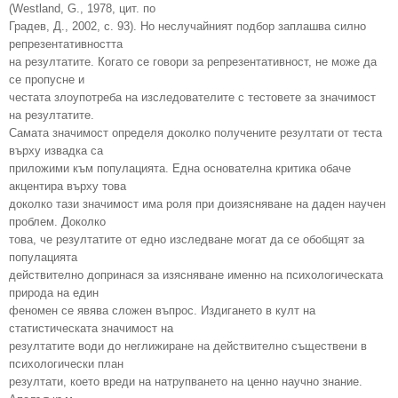
(Westland, G., 1978, цит. по
Градев, Д., 2002, с. 93). Но неслучайният подбор заплашва силно
репрезентативността
на резултатите. Когато се говори за репрезентативност, не може да
се пропусне и
честата злоупотреба на изследователите с тестовете за значимост
на резултатите.
Самата значимост определя доколко получените резултати от теста
върху извадка са
приложими към популацията. Една основателна критика обаче
акцентира върху това
доколко тази значимост има роля при доизясняване на даден научен
проблем. Доколко
това, че резултатите от едно изследване могат да се обобщят за
популацията
действително допринася за изясняване именно на психологическата
природа на един
феномен се явява сложен въпрос. Издигането в култ на
статистическата значимост на
резултатите води до неглижиране на действително съществени в
психологически план
резултати, което вреди на натрупването на ценно научно знание.