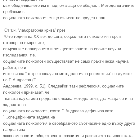
към обединяването им в подпомагаща се общност. Методологичните
проблеми в
социалната психология също излизат на преден план.
От т.н. “лабораторна криза” през
70-те години на XX век до сега, социалната психология търси
отговор на въпросите,
свързани с планирането и осъществяването на своите научни
изследвания, т.е.
социалните психолози осъществяват не само практическа научна
работа, но и
интензивна “вътрешнонаучна методологична рефлексия” по думите
на Г. Андреева (Г.
Андреева, 1999, с. 51). Следвайки тази рефлексия, социалните
психолози признават, че
тяхната наука има пределно сложна методология, дължаща се и на
задачата на
социалната психология, която Г. Андреева дефинира като
“...специфичната задача на
социалната психология е своебразното съотнасяне едно върху друго
на два типа
закономерности: общественото развитие и развитието на човешката