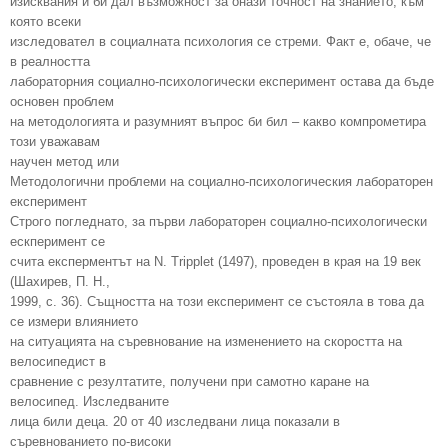
изисквания и би дал възможност за онази точност на знанието, към
която всеки
изследовател в социалната психология се стреми. Факт е, обаче, че
в реалността
лабораторния социално-психологически експеримент остава да бъде
основен проблем
на методологията и разумният въпрос би бил – какво компрометира
този уважавам
научен метод или
Методологични проблеми на социално-психологическия лабораторен
експеримент
Строго погледнато, за първи лабораторен социално-психологически
ескперимент се
счита експерментът на N. Tripplet (1497), проведен в края на 19 век
(Шахирев, П. Н.,
1999, с. 36). Същността на този експеримент се състояла в това да
се измери влиянието
на ситуацията на съревнование на изменението на скоростта на
велосипедист в
сравнение с резултатите, получени при самотно каране на
велосипед. Изследваните
лица били деца. 20 от 40 изследвани лица показали в
съревнованието по-високи