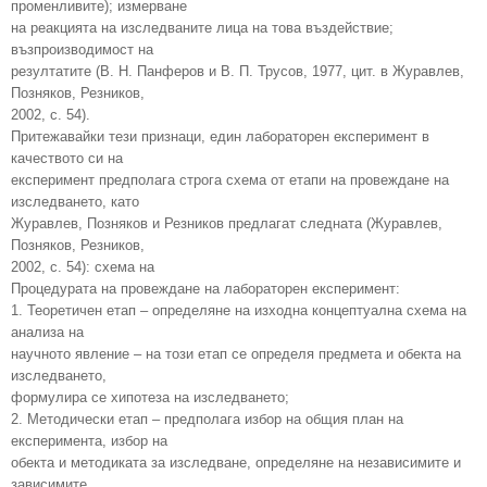
променливите); измерване
на реакцията на изследваните лица на това въздействие;
възпроизводимост на
резултатите (В. Н. Панферов и В. П. Трусов, 1977, цит. в Журавлев,
Позняков, Резников,
2002, с. 54).
Притежавайки тези признаци, един лабораторен експеримент в
качеството си на
експеримент предполага строга схема от етапи на провеждане на
изследването, като
Журавлев, Позняков и Резников предлагат следната (Журавлев,
Позняков, Резников,
2002, с. 54): схема на
Процедурата на провеждане на лабораторен експеримент:
1. Теоретичен етап – определяне на изходна концептуална схема на
анализа на
научното явление – на този етап се определя предмета и обекта на
изследването,
формулира се хипотеза на изследването;
2. Методически етап – предполага избор на общия план на
експеримента, избор на
обекта и методиката за изследване, определяне на независимите и
зависимите