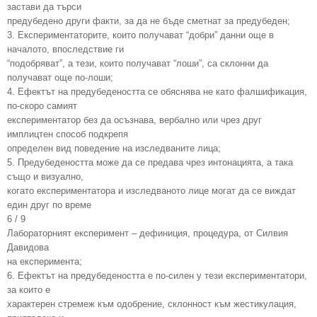
застави да търси
предубедено други факти, за да не бъде сметнат за предубеден;
3. Експериментаторите, които получават “добри” данни още в
началото, впоследствие ги
“подобряват”, а тези, които получават “лоши”, са склонни да
получават още по-лоши;
4. Ефектът на предубедеността се обяснява не като фалшификация,
по-скоро самият
експериментатор без да осъзнава, вербално или чрез друг
имплицтен способ подкрепя
определен вид поведение на изследваните лица;
5. Предубедеността може да се предава чрез интонацията, а така
също и визуално,
когато експериментатора и изследваното лице могат да се виждат
един друг по време
6 / 9
Лабораторният експеримент – дефиниция, процедура, от Силвия
Давидова
на експеримента;
6. Ефектът на предубедеността е по-силен у тези експериментатори,
за които е
характерен стремеж към одобрение, склонност към жестикулация,