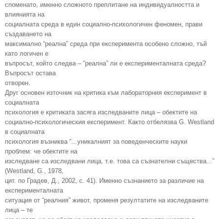
споменато, именно сложното преплитане на индивидуалността и
влиянията на
социалната среда в един социално-психологичен феномен, прави
създаването на
максимално “реална” среда при експеримента особено сложно, тъй
като логичен е
въпросът, който следва – “реална” ли е експерименталната среда?
Въпросът остава
отворен.
Друг основен източник на критика към лабораторния експеримент в
социалната
психология е критиката засяга изследваните лица – обектите на
социално-психологическия експеримент. Както отбелязва G. Westland
в социалната
психология възниква “...уникалният за поведенческите науки
проблем: че обектите на
изследване са изследвани лица, т.е. това са съзнателни същества...”
(Westland, G., 1978,
цит. по Градев, Д., 2002, с. 41). Именно съзнанието за различие на
експерименталната
ситуация от “реалния” живот, променя резултатите на изследваните
лица – те