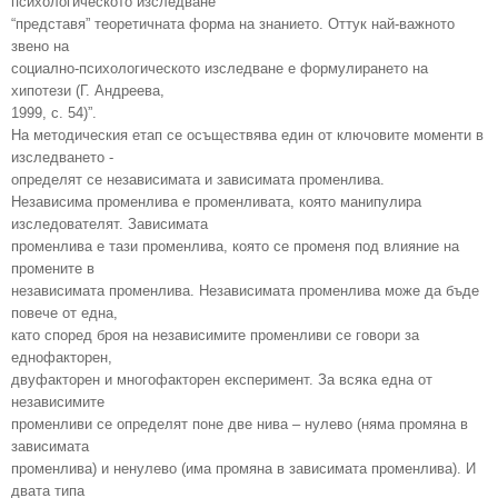
психологическото изследване
“представя” теоретичната форма на знанието. Оттук най-важното
звено на
социално-психологическото изследване е формулирането на
хипотези (Г. Андреева,
1999, с. 54)”.
На методическия етап се осъществява един от ключовите моменти в
изследването -
определят се независимата и зависимата променлива.
Независима променлива е променливата, която манипулира
изследователят. Зависимата
променлива е тази променлива, която се променя под влияние на
промените в
независимата променлива. Независимата променлива може да бъде
повече от една,
като според броя на независимите променливи се говори за
еднофакторен,
двуфакторен и многофакторен експеримент. За всяка една от
независимите
променливи се определят поне две нива – нулево (няма промяна в
зависимата
променлива) и ненулево (има промяна в зависимата променлива). И
двата типа