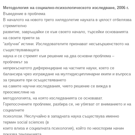
Методология на социално-психологическото изследване, 2006 г.
Въведение в проблема
В началото на новото трето хилядолетие науката в цялост отбелязва
стремително
развитие, завръщайки се към своето начало, търсейки основанията
на своите приети за
“азбучни” истини. Изследователите признават несъвършенството на
съществуваващата
наука и се стремят към решение на два основни проблема –
проблемът за
непрекъснатото диференциране на частните науки, което се
балансира чрез
изграждане на мултидисциплинарни екипи и въпроса
за грешките при осъществяването
на самите научни изследвания, чието решение се вижда в
преосмисляне на
методологията, на която изследванията се основават.
Горепосочените проблеми, разбира се, не убягват от вниманието и на
социалните
психолози. Неслучайно в западната наука съществува именно
термин social sciences (в
които влиза и социалната психология), който по неоспорим начин
показва тенденцията