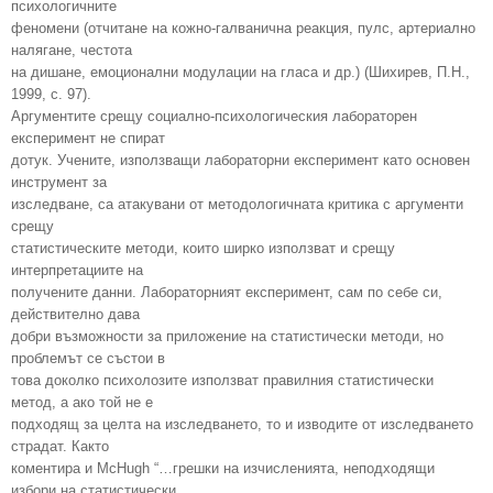
психологичните
феномени (отчитане на кожно-галванична реакция, пулс, артериално
налягане, честота
на дишане, емоционални модулации на гласа и др.) (Шихирев, П.Н.,
1999, с. 97).
Аргументите срещу социално-психологическия лабораторен
експеримент не спират
дотук. Учените, използващи лабораторни експеримент като основен
инструмент за
изследване, са атакувани от методологичната критика с аргументи
срещу
статистическите методи, които ширко използват и срещу
интерпретациите на
получените данни. Лабораторният експеримент, сам по себе си,
действително дава
добри възможности за приложение на статистически методи, но
проблемът се състои в
това доколко психолозите използват правилния статистически
метод, а ако той не е
подходящ за целта на изследването, то и изводите от изследването
страдат. Както
коментира и McHugh “…грешки на изчисленията, неподходящи
избори на статистически