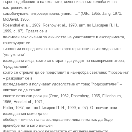
търсят одобрението на околните, склонни са към колебания на
настроението и
самобичуване, интровертирани, умни... ...” (Otto, 1965, Jang, 1971,
McDavid, 1965,
Rosenthal et al., 1969, Rosnow et al., 1970, цит. по Шихирев П. Н.,
1999, с. 97). Правят се и
по-смели заключения за личността на участниците в експеримента,
конструират се
типологии според личностовите характеристики на изследваните –
“услужливи”
изследвани лица, които се стараят да угодят на експериментатора;
“предпазливи”,
които се стремят да се представят в най-добра светлина; “прозрачни”
– разкриват се в
изследването и получават удоволствие от това; “подозрителни” –
опитват се да скрият
своите истински реакции (Orne, 1962, Rosenberg, 1965, Fillenbaum,
1966, Hood et al., 1971,
Rotter, 1967, цит. по Шихирев П. Н., 1999, с. 97). От всички тези
изследвания може да се
обобщи – личността на изследваните лица няма как да бъде
пренебрегната като външен
фактор, влияещ върху резултатите от експерименталното