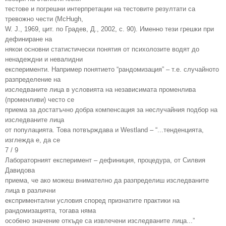
тестове и погрешни интерпретации на тестовите резултати са
тревожно чести (McHugh,
W. J., 1969, цит. по Градев, Д., 2002, с. 90). Именно тези грешки при
дефиниране на
някои основни статистически понятия от психолозите водят до
ненадеждни и невалидни
експерименти. Например понятието “рандомизация” – т.е. случайното
разпределение на
изследваните лица в условията на независимата променлива
(променливи) често се
приема за достатъчно добра компенсация за неслучайния подбор на
изследваните лица
от популацията. Това потвърждава и Westland – “...тенденцията,
изглежда е, да се
7 / 9
Лабораторният експеримент – дефиниция, процедура, от Силвия
Давидова
приема, че ако можеш внимателно да разпределиш изследваните
лица в различни
експриментални условия според признатите практики на
рандомизацията, тогава няма
особено значение откъде са извлечени изследваните лица...”