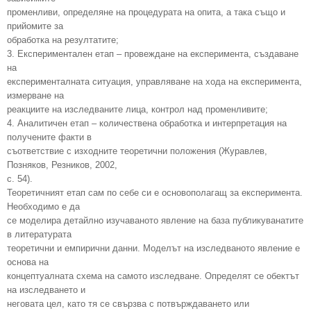
променливи, определяне на процедурата на опита, а така също и
прийомите за
обработка на резултатите;
3. Експериментален етап – провеждане на експеримента, създаване
на
експерименталната ситуация, управляване на хода на експеримента,
измерване на
реакциите на изследваните лица, контрол над променливите;
4. Аналитичен етап – количествена обработка и интерпретация на
получените факти в
съответствие с изходните теоретични положения (Журавлев,
Позняков, Резников, 2002,
с. 54).
Теоретичният етап сам по себе си е основополагащ за експеримента.
Необходимо е да
се моделира детайлно изучаваното явление на база публикуванатите
в литературата
теоретични и емпирични данни. Моделът на изследваното явление е
основа на
концептуалната схема на самото изследване. Определят се обектът
на изследването и
неговата цел, като тя се свързва с потвърждаването или