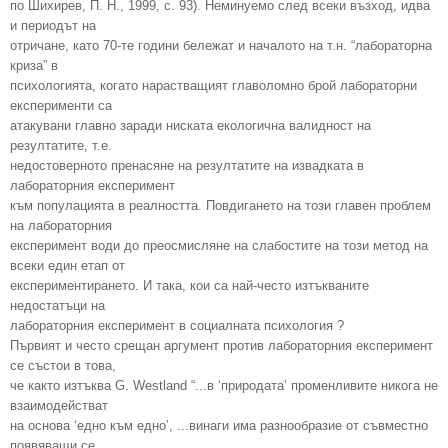
по Шихирев, П. Н., 1999, с. 93). Неминуемо след всеки възход, идва
и периодът на
отричане, като 70-те години бележат и началото на т.н. “лабораторна
криза” в
психологията, когато нарастващият главоломно брой лабораторни
експерименти са
атакувани главно заради ниската екологична валидност на
резултатите, т.е.
недостоверното пренасяне на резултатите на извадката в
лабораторния експеримент
към популацията в реалността. Повдигането на този главен проблем
на лабораторния
експеримент води до преосмисляне на слабостите на този метод на
всеки един етап от
експериментирането. И така, кои са най-често изтъкваните
недостатъци на
лабораторния експеримент в социалната психология ?
Първият и често срещан аргумент против лабораторния експеримент
се състои в това,
че както изтъква G. Westland “...в ‘природата’ променливите никога не
взаимодействат
на основа ‘едно към едно’, ...винаги има разнообразие от съвместно
появяващи се