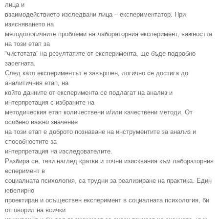
лица и
взаимодействието изследвани лица – експериментатор. При
изясняването на
методологичните проблеми на лабораторния експеримент, важността
на този етап за
“чистотата” на резултатите от експеримента, ще бъде подробно
засегната.
След като експериментът е завършен, логично се достига до
аналитичния етап, на
който данните от експеримента се подлагат на анализ и
интерпретация с избраните на
методическия етап количествени и/или качествени методи. От
особено важно значение
на този етап е доброто познаване на инструментите за анализ и
способностите за
интерпретация на изследователите.
Разбира се, тези наглед кратки и точни изисквания към лабораторния
есперимент в
социалната психология, са трудни за реализиране на практика. Един
ювелирно
проектиран и осъществен експеримент в социалната психология, би
отговорил на всички