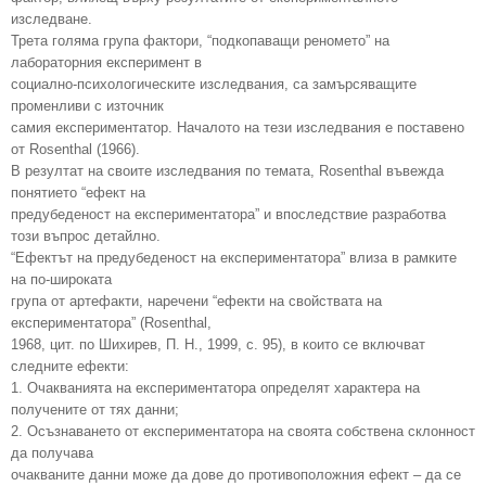
изследване.
Трета голяма група фактори, “подкопаващи реномето” на
лабораторния експеримент в
социално-психологическите изследвания, са замърсяващите
променливи с източник
самия експериментатор. Началото на тези изследвания е поставено
от Rosenthal (1966).
В резултат на своите изследвания по темата, Rosenthal въвежда
понятието “ефект на
предубеденост на експериментатора” и впоследствие разработва
този въпрос детайлно.
“Ефектът на предубеденост на експериментатора” влиза в рамките
на по-широката
група от артефакти, наречени “ефекти на свойствата на
експериментатора” (Rosenthal,
1968, цит. по Шихирев, П. Н., 1999, с. 95), в които се включват
следните ефекти:
1. Очакванията на експериментатора определят характера на
получените от тях данни;
2. Осъзнаването от експериментатора на своята собствена склонност
да получава
очакваните данни може да дове до противоположния ефект – да се