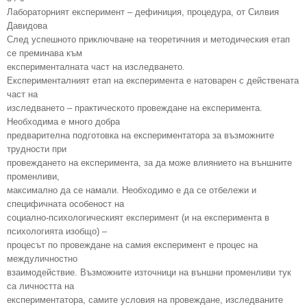
Лабораторният експеримент – дефиниция, процедура, от Силвия
Давидова
След успешното приключване на теоретичния и методическия етап
се преминава към
експерименталната част на изследването.
Експерименталният етап на експеримента е натоварен с действената
част на
изследването – практическото провеждане на експеримента.
Необходима е много добра
предварителна подготовка на експериментатора за възможните
трудности при
провеждането на експеримента, за да може влиянието на външните
променливи,
максимално да се намали. Необходимо е да се отбележи и
специфичната особеност на
социално-психологическият експеримент (и на експеримента в
психологията изобщо) –
процесът по провеждане на самия експеримент е процес на
междуличностно
взаимодействие. Възможните източници на външни променливи тук
са личността на
експериментатора, самите условия на провеждане, изследваните