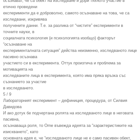
осъзнават, че са обект на изследване и дори тяхното участие в
етично проведени
експерименти да е доброволно, самото осъзнаване на това, че са
изследвани, изкривява
получените данни. Т.е. за разлика от “чистите” експерименти в
точните науки, в
социалната психология (и психологията изобщо) факторът
“осъзнаване на
експерименталната ситуация” действа неизменно, изследваното лице
пасивно осъзнава
участието си в експеримента. Оттук произтича и проблема за
мотивацията на
изследваните лица в експеримента, която има пряка връзка със
съзнанието за участие
в изследването.
5 / 9
Лабораторният експеримент – дефиниция, процедура, от Силвия
Давидова
И ако дотук бе подчертана ролята на изследваното лице в неговата
пасивна,
осъзнаваща роля, то Orne въвежда идеята за “характеристиките на
изискването”, като
основната идея е, че “изследваното лице не е само пасивен обект,