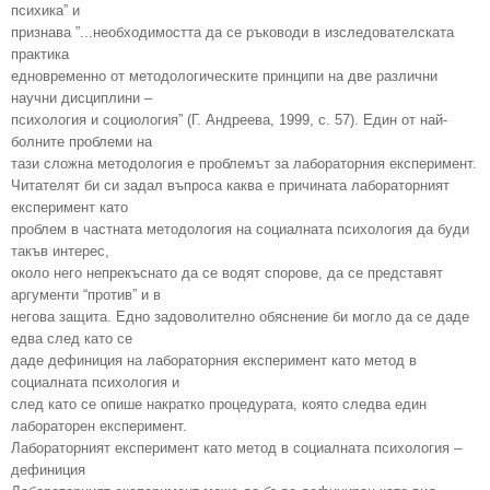
психика” и
признава ”...необходимостта да се ръководи в изследователската
практика
едновременно от методологическите принципи на две различни
научни дисциплини –
психология и социология” (Г. Андреева, 1999, с. 57). Един от най-
болните проблеми на
тази сложна методология е проблемът за лабораторния експеримент.
Читателят би си задал въпроса каква е причината лабораторният
експеримент като
проблем в частната методология на социалната психология да буди
такъв интерес,
около него непрекъснато да се водят спорове, да се представят
аргументи “против” и в
негова защита. Едно задоволително обяснение би могло да се даде
едва след като се
даде дефиниция на лабораторния експеримент като метод в
социалната психология и
след като се опише накратко процедурата, която следва един
лабораторен експеримент.
Лабораторният експеримент като метод в социалната психология –
дефиниция