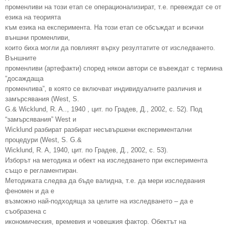
променливи на този етап се операционализират, т.е. превеждат се от
езика на теорията
към езика на експеримента. На този етап се обсъждат и всички
външни променливи,
които биха могли да повлияят върху резултатите от изследването.
Външните
променливи (артефакти) според някои автори се въвеждат с термина
“досаждаща
променлива”, в която се включват индивидуалните различия и
замърсявания (West, S.
G.& Wicklund, R. A.., 1940 , цит. по Градев, Д., 2002, с. 52). Под
“замърсявания” West и
Wicklund разбират разбират несъвършени експериментални
процедури (West, S. G.&
Wicklund, R. A, 1940, цит. по Градев, Д., 2002, с. 53).
Изборът на методика и обект на изследването при експеримента
също е регламентиран.
Методиката следва да бъде валидна, т.е. да мери изследвания
феномен и да е
възможно най-подходяща за целите на изследването – да е
съобразена с
икономическия, времевия и човешкия фактор. Обектът на